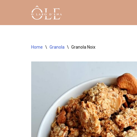
Aller
au
contenu
Home
\
Granola
\
Granola Noix