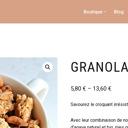
Boutique
Blog
GRANOLA
5,80
€
–
13,60
€
Savourez le croquant irrésis
Avec leur combinaison de noi
d’agave naturel et bio, mes 