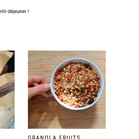
tit-déjeuner !
R
GRANOLA FRUITS