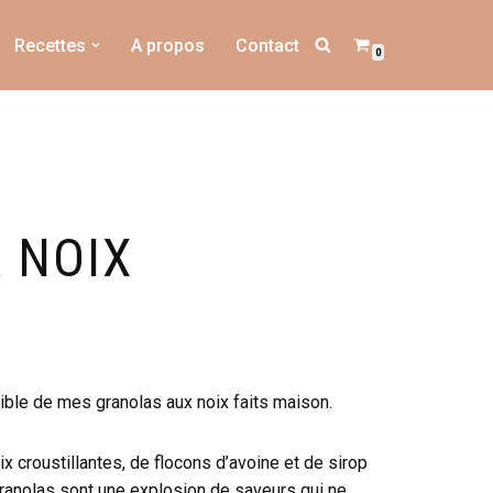
Recettes
A propos
Contact
0
 NOIX
tible de mes granolas aux noix faits maison.
x croustillantes, de flocons d’avoine et de sirop
granolas sont une explosion de saveurs qui ne