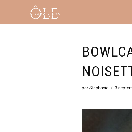
Aller
au
contenu
BOWLCA
NOISET
par
Stephanie
3 septe