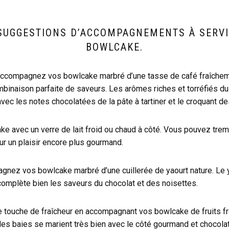
SUGGESTIONS D’ACCOMPAGNEMENTS À SERVI
BOWLCAKE.
Accompagnez vos bowlcake marbré d’une tasse de café fraîcheme
binaison parfaite de saveurs. Les arômes riches et torréfiés du
ec les notes chocolatées de la pâte à tartiner et le croquant de
ke avec un verre de lait froid ou chaud à côté. Vous pouvez tr
ur un plaisir encore plus gourmand.
gnez vos bowlcake marbré d’une cuillerée de yaourt nature. Le 
complète bien les saveurs du chocolat et des noisettes.
e touche de fraîcheur en accompagnant vos bowlcake de fruits fr
des baies se marient très bien avec le côté gourmand et chocola