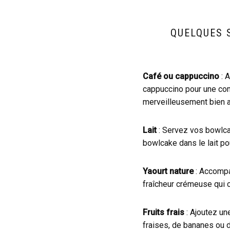
QUELQUES 
Café ou cappuccino
: 
cappuccino pour une com
merveilleusement bien av
Lait
: Servez vos bowlca
bowlcake dans le lait po
Yaourt nature
: Accompa
fraîcheur crémeuse qui 
Fruits frais
: Ajoutez un
fraises, de bananes ou 