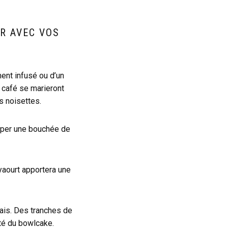
R AVEC VOS
nt infusé ou d’un
 café se marieront
s noisettes.
emper une bouchée de
yaourt apportera une
ais. Des tranches de
té du bowlcake.